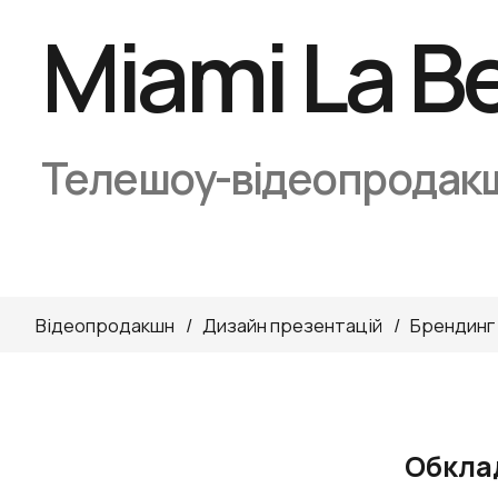
Miami La Be
Телешоу-відеопродак
Відеопродакшн
Дизайн презентацій
Брендинг
Обклад