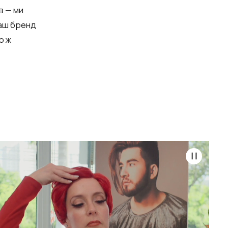
в — ми
аш бренд
ю ж