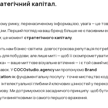
атегічний капітал.
ному ринку, перенасиченому інформацією, увага — це то
іни. Перший погляд на ваш бренд більше не є пасивним 
; це момент
стратегічного капіталу
.
ють нам бізнес-світила: довгострокова репутація потре
 для побудови, але лише миті — щоб її скомпрометувати
а» — ваше миттєве візуальне втілення — і є той самий 
авок. У
COCOstudio.agency
ми пропонуємо
Brand
ation
як фундаментальну послугу: точне мистецтво ко
ї, інтелектуальної глибини й ключових цінностей у перек
 мову. Ми дотримуємося засадничого принципу: щоб бути
бути
винятковими
із самого першого враження.