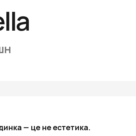
lla
шн
инка — це не естетика.