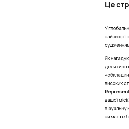
Це стр
У глобаль
найвищої ц
судженням
Як нагаду
десятиліть
«обкладинк
високих ст
Represent
вашої місі
візуальну
ви маєте 