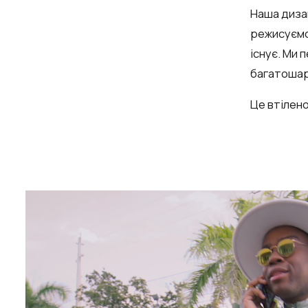
Наша диза
режисуєм
існує. Ми 
багатошаро
Це втілено