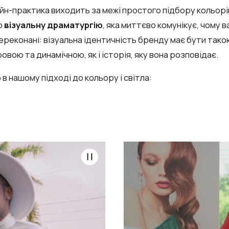
йн-практика виходить за межі простого підбору кольорі
о
візуальну драматургію
, яка миттєво комунікує,
чому
в
переконані: візуальна ідентичність бренду має бути тако
вою та динамічною, як і історія, яку вона розповідає.
 в нашому підході до кольору і світла: