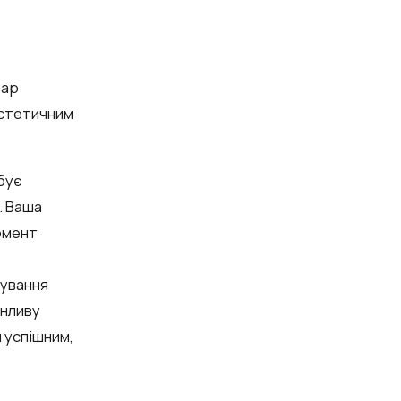
вар
естетичним
бує
. Ваша
момент
дування
онливу
 успішним,